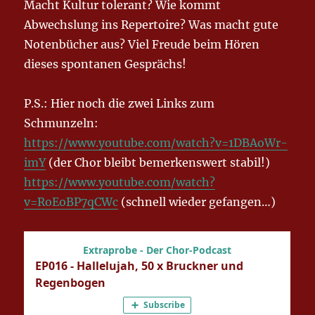
Macht Kultur tolerant? Wie kommt
Abwechslung ins Repertoire? Was macht gute
Notenbücher aus? Viel Freude beim Hören
dieses spontanen Gesprächs!
P.S.: Hier noch die zwei Links zum
Schmunzeln:
https://www.youtube.com/watch?v=1DBAoWr-
imY
(der Chor bleibt bemerkenswert stabil!)
https://www.youtube.com/watch?
v=RoEoBP7qCWc
(schnell wieder gefangen…)