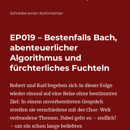
zu
Schreibe einen Kommentar
EP020
–
„Pay
EP019 – Bestenfalls Bach,
what
you
abenteuerlicher
can“
Algorithmus und
und
im
fürchterliches Fuchteln
Zweifel
Mendelssohn
Robert und Karl begeben sich in dieser Folge
wieder einmal auf eine Reise ohne bestimmtes
Ziel: In einem unvorbereiteten Gespräch
streifen sie verschiedene mit der Chor-Welt
verbundene Themen. Dabei geht es – endlich!
– um ein schon lange beliebtes