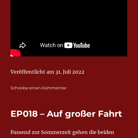
Veröffentlicht am 31. Juli 2022
zu
Schreibe einen Kommentar
EP019
–
Bestenfalls
EP018 – Auf großer Fahrt
Bach,
abenteuerlicher
Algorithmus
Passend zur Sommerzeit gehen die beiden
und