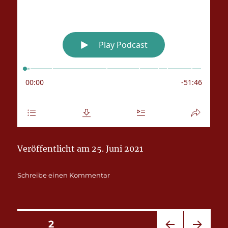
Veröffentlicht am 25. Juni 2021
zu
Schreibe einen Kommentar
EP016
–
Hallelujah,
50
Seitennummerierung
SEITE
2