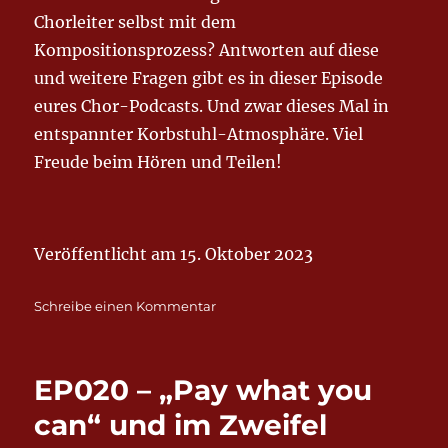
Chorleiter selbst mit dem
Kompositionsprozess? Antworten auf diese
und weitere Fragen gibt es in dieser Episode
eures Chor-Podcasts. Und zwar dieses Mal in
entspannter Korbstuhl-Atmosphäre. Viel
Freude beim Hören und Teilen!
Veröffentlicht am 15. Oktober 2023
zu
Schreibe einen Kommentar
EP023
–
„Jetzt
EP020 – „Pay what you
komponieren
die
can“ und im Zweifel
auch