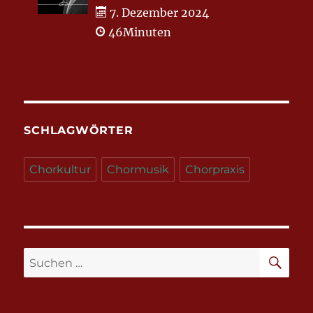
7. Dezember 2024
46Minuten
SCHLAGWÖRTER
Chorkultur
Chormusik
Chorpraxis
SU
Suchen
nach: